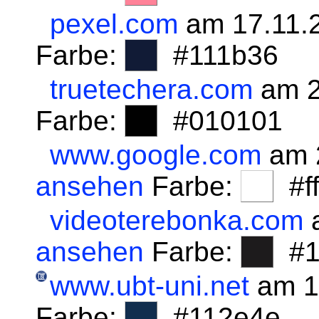
pexel.com
am 17.11.
Farbe:
#111b36
truetechera.com
am 2
Farbe:
#010101
www.google.com
am 
ansehen
Farbe:
#fff
videoterebonka.com
a
ansehen
Farbe:
#1
www.ubt-uni.net
am 1
Farbe:
#112e4e