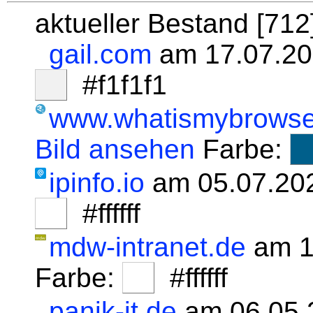
aktueller Bestand [71
gail.com
am 17.07.20
#f1f1f1
www.whatismybrowse
Bild ansehen
Farbe:
ipinfo.io
am 05.07.20
#ffffff
mdw-intranet.de
am 1
Farbe:
#ffffff
panik-it.de
am 06.05.