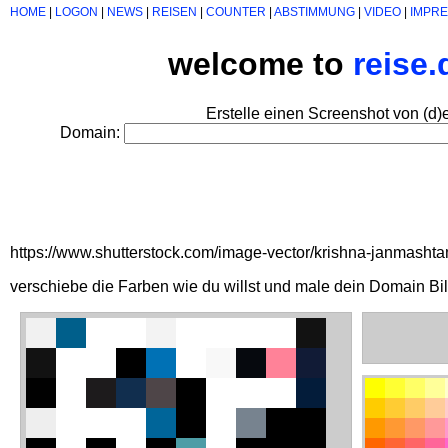
HOME
|
LOGON
|
NEWS
|
REISEN
|
COUNTER
|
ABSTIMMUNG
|
VIDEO
|
IMPR
welcome to
reise
Erstelle einen Screenshot von (d)
Domain:
https://www.shutterstock.com/image-vector/krishna-janmashtam
verschiebe die Farben wie du willst und male dein Domain Bi