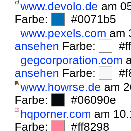
www.devolo.de
am 05
Farbe:
#0071b5
www.pexels.com
am 3
ansehen
Farbe:
#fff
gegcorporation.com
a
ansehen
Farbe:
#f8
www.howrse.de
am 2
Farbe:
#06090e
hqporner.com
am 10.
Farbe:
#ff8298