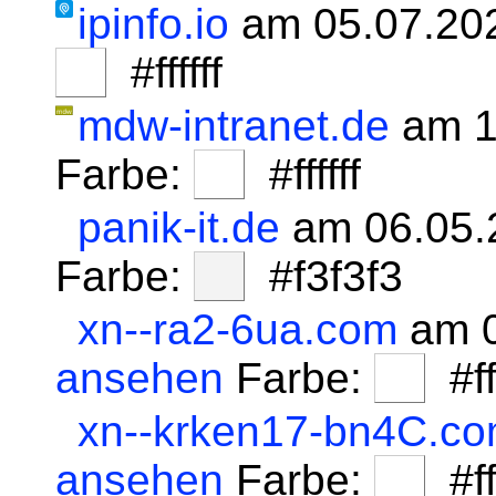
ipinfo.io
am 05.07.20
#ffffff
mdw-intranet.de
am 1
Farbe:
#ffffff
panik-it.de
am 06.05.
Farbe:
#f3f3f3
xn--ra2-6ua.com
am 0
ansehen
Farbe:
#fff
xn--krken17-bn4C.c
ansehen
Farbe:
#fff