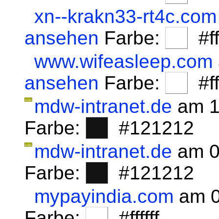
xn--krakn33-rt4c.com
ansehen
Farbe:
#fff
www.wifeasleep.com
ansehen
Farbe:
#fff
mdw-intranet.de
am 1
Farbe:
#121212
mdw-intranet.de
am 0
Farbe:
#121212
mypayindia.com
am 0
Farbe:
#ffffff