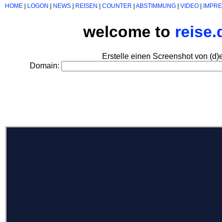
HOME
|
LOGON
|
NEWS
|
REISEN
|
COUNTER
|
ABSTIMMUNG
|
VIDEO
|
IMPR
welcome to
reise
Erstelle einen Screenshot von (d)
Domain: