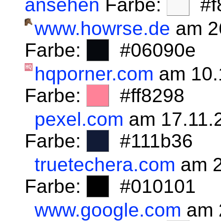
ansehen
Farbe:
#f8
www.howrse.de
am 2
Farbe:
#06090e
hqporner.com
am 10.
Farbe:
#ff8298
pexel.com
am 17.11.
Farbe:
#111b36
truetechera.com
am 2
Farbe:
#010101
www.google.com
am 