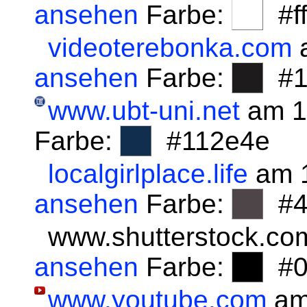
ansehen
Farbe:
#fff
videoterebonka.com
a
ansehen
Farbe:
#1
www.ubt-uni.net
am 1
Farbe:
#112e4e
localgirlplace.life
am 1
ansehen
Farbe:
#4
www.shutterstock.co
ansehen
Farbe:
#0
www.youtube.com
am