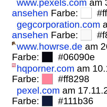
www.pexels.com
am 3
ansehen
Farbe:
#fff
gegcorporation.com
a
ansehen
Farbe:
#f8
www.howrse.de
am 2
Farbe:
#06090e
hqporner.com
am 10.
Farbe:
#ff8298
pexel.com
am 17.11.
Farbe:
#111b36