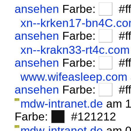
ansehen
Farbe:
#fff
xn--krken17-bn4C.c
ansehen
Farbe:
#fff
xn--krakn33-rt4c.com
ansehen
Farbe:
#fff
www.wifeasleep.com
ansehen
Farbe:
#fff
mdw-intranet.de
am 1
Farbe:
#121212
mdw-intranet.de
am 0