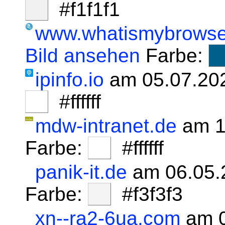
#f1f1f1
www.whatismybrowse
Bild ansehen
Farbe:
ipinfo.io
am 05.07.20
#ffffff
mdw-intranet.de
am 1
Farbe:
#ffffff
panik-it.de
am 06.05.
Farbe:
#f3f3f3
xn--ra2-6ua.com
am 0