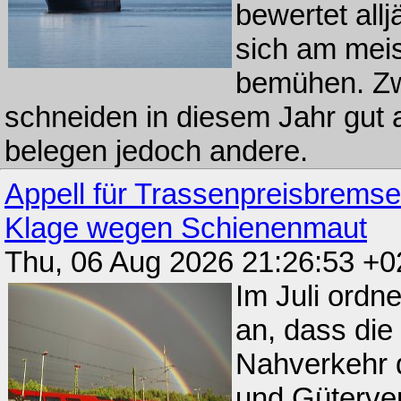
bewertet all
sich am mei
bemühen. Zw
schneiden in diesem Jahr gut a
belegen jedoch andere.
Appell für Trassenpreisbremse
Klage wegen Schienenmaut
Thu, 06 Aug 2026 21:26:53 +
Im Juli ordn
an, dass die
Nahverkehr d
und Güterver