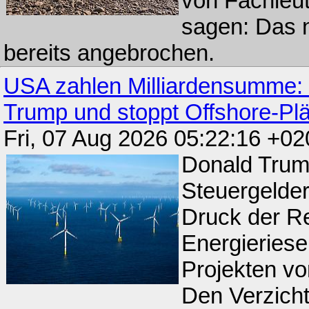
von Fachleu
sagen: Das n
bereits angebrochen.
USA zahlen Milliardensumme: 
Trump und stoppt Offshore-Pl
Fri, 07 Aug 2026 05:22:16 +02
Donald Trum
Steuergelder
Druck der Re
Energieries
Projekten vo
Den Verzicht