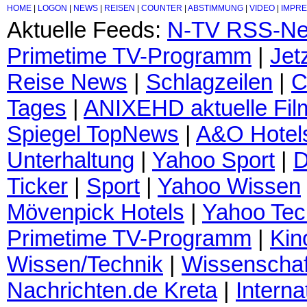
HOME
|
LOGON
|
NEWS
|
REISEN
|
COUNTER
|
ABSTIMMUNG
|
VIDEO
|
IMPR
Aktuelle Feeds:
N-TV RSS-N
Primetime TV-Programm
|
Jet
Reise News
|
Schlagzeilen
|
C
Tages
|
ANIXEHD aktuelle Fil
Spiegel TopNews
|
A&O Hotel
Unterhaltung
|
Yahoo Sport
|
D
Ticker
|
Sport
|
Yahoo Wissen
Mövenpick Hotels
|
Yahoo Tec
Primetime TV-Programm
|
Kin
Wissen/Technik
|
Wissenschaf
Nachrichten.de Kreta
|
Interna