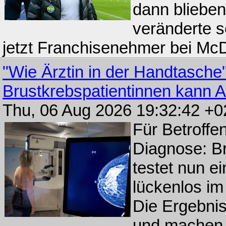
dann blieben
veränderte s
jetzt Franchisenehmer bei McD
"Wie Ärztin in der Handtasche"
Brustkrebspatientinnen kann A
Thu, 06 Aug 2026 19:32:42 +
Für Betroffe
Diagnose: Br
testet nun e
lückenlos im 
Die Ergebnis
und machen 