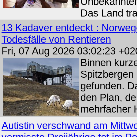
Unbekannten
Das Land tra
13 Kadaver entdeckt : Norwege
Todesfälle von Rentieren
Fri, 07 Aug 2026 03:02:23 +02
Binnen kurze
Spitzbergen 
gefunden. Da
den Plan, de
mehrfacher H
Autistin verschwand am Mittwoc