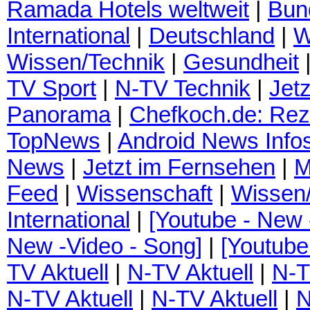
Ramada Hotels weltweit
|
Bund
International
|
Deutschland
|
W
Wissen/Technik
|
Gesundheit
TV Sport
|
N-TV Technik
|
Jet
Panorama
|
Chefkoch.de: Rez
TopNews
|
Android News Info
News
|
Jetzt im Fernsehen
|
M
Feed
|
Wissenschaft
|
Wissen/
International
|
[Youtube - New 
New -Video - Song]
|
[Youtube
TV Aktuell
|
N-TV Aktuell
|
N-T
N-TV Aktuell
|
N-TV Aktuell
|
N