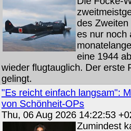
Die Focke-Wu
zweitmeistg
des Zweiten 
es nur noch 
monatelange
eine 1944 a
wieder flugtauglich. Der erste 
gelingt.
"Es reicht einfach langsam": 
von Schönheit-OPs
Thu, 06 Aug 2026 14:22:53 +
Zumindest k