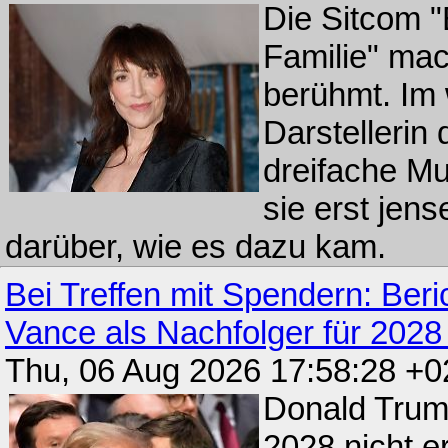
Die Sitcom "
Familie" mac
berühmt. Im 
Darstellerin
dreifache Mu
sie erst jens
darüber, wie es dazu kam.
Bei Treffen mit Spendern: Beric
Vance als Nachfolger für 2028 
Thu, 06 Aug 2026 17:58:28 +
Donald Trump
2028 nicht e