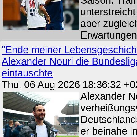
Saison. Tra
unterstreich
aber zugleic
Erwartungen
"Ende meiner Lebensgeschich
Alexander Nouri die Bundesli
eintauschte
Thu, 06 Aug 2026 18:36:32 +
Alexander No
verheißungsv
Deutschland
er beinahe i