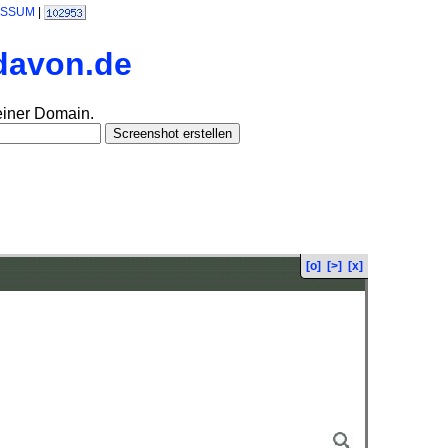
ESSUM
|
.davon.de
einer Domain.
[o]
[>]
[x]