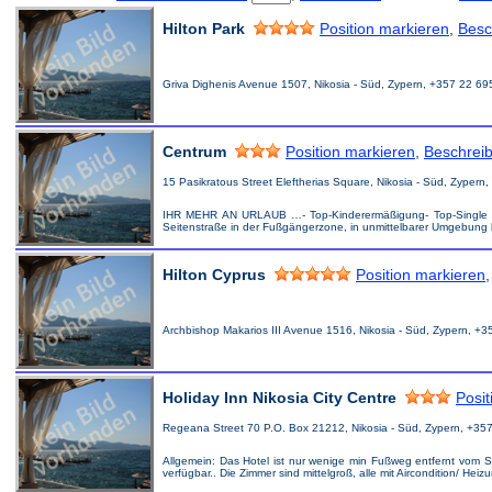
Hilton Park
Position markieren
,
Besc
Griva Dighenis Avenue 1507, Nikosia - Süd, Zypern, +357 22 69
Centrum
Position markieren
,
Beschrei
15 Pasikratous Street Eleftherias Square, Nikosia - Süd, Zyper
IHR MEHR AN URLAUB …- Top-Kinderermäßigung- Top-Single mit Ki
Seitenstraße in der Fußgängerzone, in unmittelbarer Umgebung 
Hilton Cyprus
Position markieren
Archbishop Makarios III Avenue 1516, Nikosia - Süd, Zypern, +
Holiday Inn Nikosia City Centre
Posit
Regeana Street 70 P.O. Box 21212, Nikosia - Süd, Zypern, +35
Allgemein: Das Hotel ist nur wenige min Fußweg entfernt vom S
verfügbar.. Die Zimmer sind mittelgroß, alle mit Aircondition/ Heiz