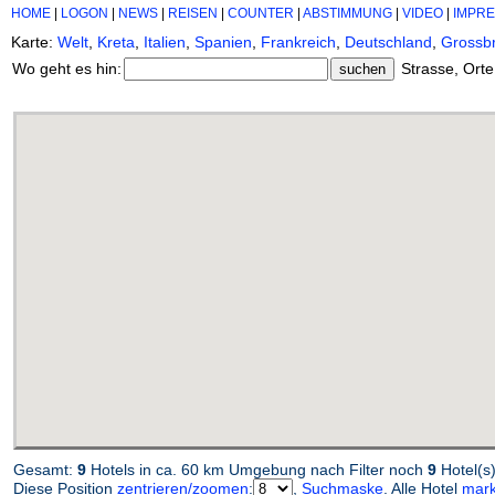
HOME
|
LOGON
|
NEWS
|
REISEN
|
COUNTER
|
ABSTIMMUNG
|
VIDEO
|
IMPR
Karte:
Welt
,
Kreta
,
Italien
,
Spanien
,
Frankreich
,
Deutschland
,
Grossbr
Wo geht es hin:
Strasse, Orte
Gesamt:
9
Hotels in ca. 60 km Umgebung nach Filter noch
9
Hotel(s
Diese Position
zentrieren/zoomen
:
,
Suchmaske
. Alle Hotel
mark