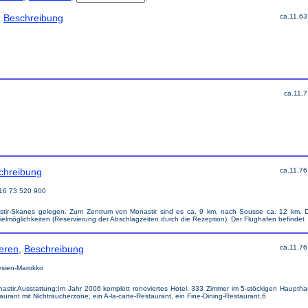
,
Beschreibung
ca.11,63
ca.11,7
chreibung
ca.11,76
216 73 520 900
stir-Skanes gelegen. Zum Zentrum von Monastir sind es ca. 9 km, nach Sousse ca. 12 km. D
ielmöglichkeiten (Reservierung der Abschlagzeiten durch die Rezeption). Der Flughafen befindet
ieren
,
Beschreibung
ca.11,76
esien-Marokko
astir.Ausstattung:Im Jahr 2006 komplett renoviertes Hotel. 333 Zimmer im 5-stöckigen Haupth
rant mit Nichtraucherzone, ein A-la-carte-Restaurant, ein Fine-Dining-Restaurant,6