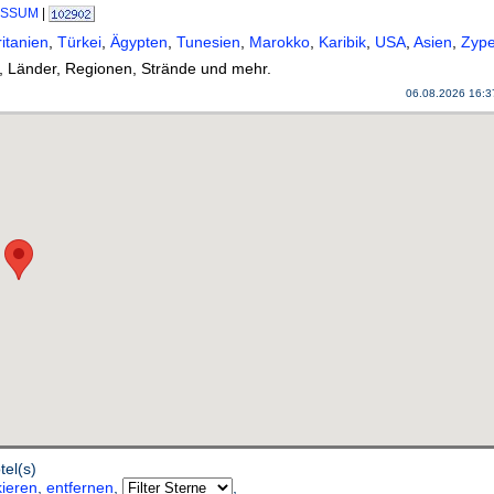
ESSUM
|
itanien
,
Türkei
,
Ägypten
,
Tunesien
,
Marokko
,
Karibik
,
USA
,
Asien
,
Zype
, Länder, Regionen, Strände und mehr.
06.08.2026 16:
el(s)
ieren
,
entfernen
,
,