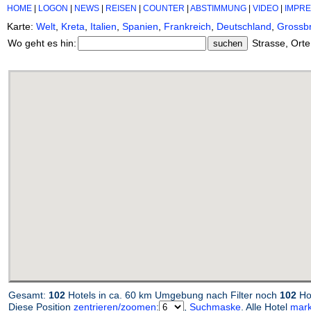
HOME
|
LOGON
|
NEWS
|
REISEN
|
COUNTER
|
ABSTIMMUNG
|
VIDEO
|
IMPR
Karte:
Welt
,
Kreta
,
Italien
,
Spanien
,
Frankreich
,
Deutschland
,
Grossbr
Wo geht es hin:
Strasse, Orte
Gesamt:
102
Hotels in ca. 60 km Umgebung nach Filter noch
102
Hot
Diese Position
zentrieren/zoomen
:
,
Suchmaske
. Alle Hotel
mark