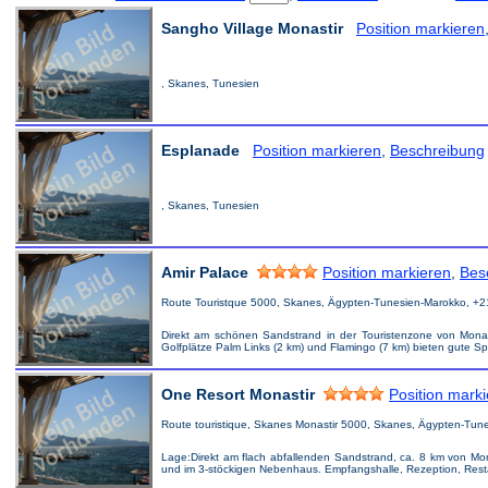
Sangho Village Monastir
Position markieren
, Skanes, Tunesien
Esplanade
Position markieren
,
Beschreibung
, Skanes, Tunesien
Amir Palace
Position markieren
,
Bes
Route Touristque 5000, Skanes, Ägypten-Tunesien-Marokko, +
Direkt am schönen Sandstrand in der Touristenzone von Mona
Golfplätze Palm Links (2 km) und Flamingo (7 km) bieten gute Sp
One Resort Monastir
Position mark
Route touristique, Skanes Monastir 5000, Skanes, Ägypten-Tun
Lage:Direkt am flach abfallenden Sandstrand, ca. 8 km von Mon
und im 3-stöckigen Nebenhaus. Empfangshalle, Rezeption, Restau