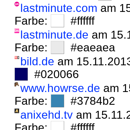
lastminute.com
am 15
Farbe:
#ffffff
lastminute.de
am 15.
Farbe:
#eaeaea
bild.de
am 15.11.201
#020066
www.howrse.de
am 1
Farbe:
#3784b2
anixehd.tv
am 15.11.
Farbe:
#ffffff